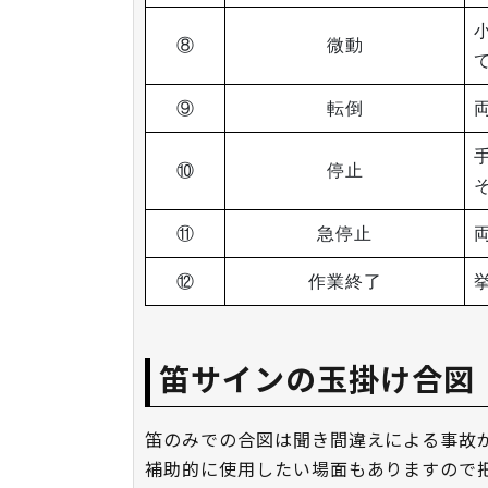
⑧
微動
⑨
転倒
⑩
停止
⑪
急停止
⑫
作業終了
笛サインの玉掛け合図
笛のみでの合図は聞き間違えによる事故
補助的に使用したい場面もありますので