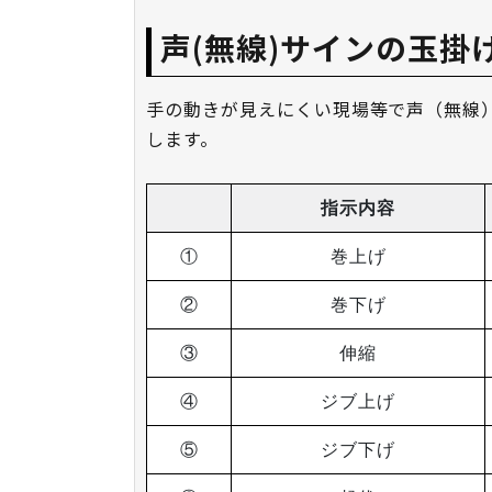
声(無線)サインの玉掛
手の動きが見えにくい現場等で声（無線
します。
指示内容
①
巻上げ
②
巻下げ
③
伸縮
④
ジブ上げ
⑤
ジブ下げ