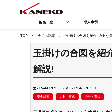
製品一覧
導入事例
TOP
全ての記事
玉掛けの合図を紹介! 必要な
玉掛けの合図を紹介
解説!
2024年10月21日
（更新：
2026年06月15日
）
安全対策
人材・育成
免許・資格