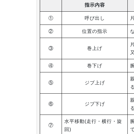
指示内容
①
呼び出し
②
位置の指示
③
巻上げ
④
巻下げ
⑤
ジブ上げ
⑥
ジブ下げ
水平移動(走行・横行・旋
⑦
回)