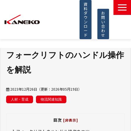
資
料
ダ
お
ウ
問
ン
い
ロ
合
ー
わ
ド
せ
製品一覧
フォークリフトのハンドル操作
導入事例
選ばれる理由
を解説
コラム
知的財産
2023年12月26日
（更新：
2026年05月19日
）
採用情報
人材・育成
物流関連知識
よくあるご質問
目次
[非表示]