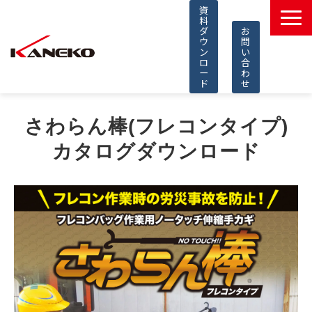
資
料
ダ
お
ウ
問
ン
い
ロ
合
ー
わ
ド
せ
製品一覧
さわらん棒(フレコンタイプ)
導入事例
カタログダウンロード
選ばれる理由
コラム
知的財産
採用情報
よくあるご質問