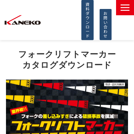
資
料
ダ
お
ウ
問
ン
い
ロ
合
ー
わ
ド
せ
製品一覧
フォークリフトマーカー
導入事例
カタログダウンロード
選ばれる理由
コラム
知的財産
採用情報
よくあるご質問