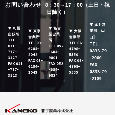
お問い合わせ  
8：30～17：00（土日・祝
日除く）
▼ 本社営
▼ 札幌
▼ 名古
業部［山
▼ 東京
▼ 大阪
出張所
屋営業
営業所
営業所
口］
TEL
所
TEL 03ｰ
TEL 06ｰ
TEL
011ｰ
TEL 052
6284ｰ
4798ｰ
0833
79
ｰ
777ｰ
ｰ684ｰ
2042
5550
2000
3127
9801
ｰ
FAX 03ｰ
FAX 06ｰ
FAX 011
FAX 052
FAX
6284ｰ
4798ｰ
ｰ777ｰ
ｰ684ｰ
0833
79
ｰ
2043
5555
3123
9824
2189
ｰ