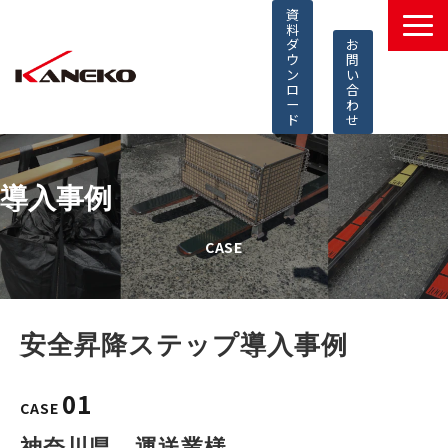
資
料
ダ
お
ウ
問
ン
い
ロ
合
ー
わ
ド
せ
製品一覧
導入事例
導入事例
選ばれる理由
CASE
コラム
知的財産
採用情報
安全昇降ステップ導入事例
よくあるご質問
01
CASE
神奈川県　運送業様