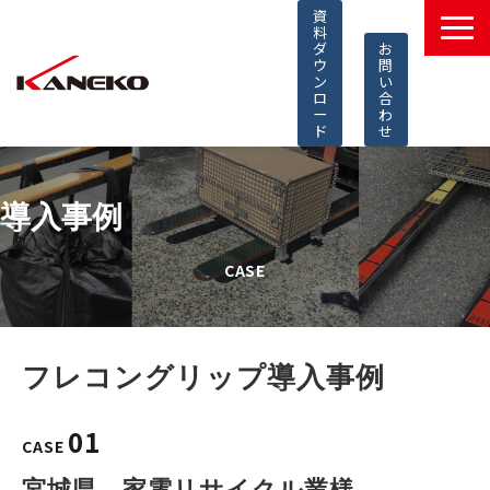
資
料
ダ
お
ウ
問
ン
い
ロ
合
ー
わ
ド
せ
製品一覧
導入事例
導入事例
選ばれる理由
CASE
コラム
知的財産
採用情報
フレコングリップ導入事例
よくあるご質問
01
CASE
宮城県　家電リサイクル業様