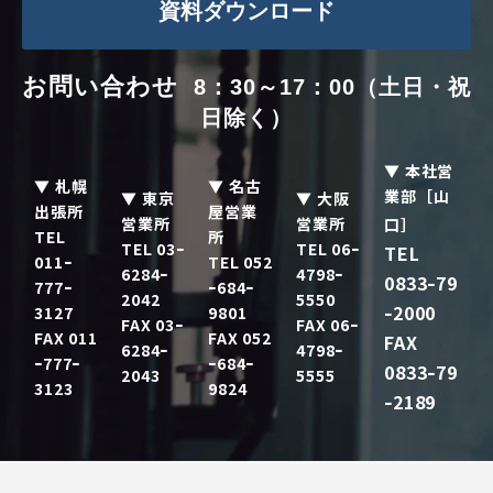
資料ダウンロード
お問い合わせ  
8：30～17：00（土日・祝
日除く）
▼ 本社営
▼ 札幌
▼ 名古
業部［山
▼ 東京
▼ 大阪
出張所
屋営業
営業所
営業所
口］
TEL
所
TEL 03ｰ
TEL 06ｰ
TEL
011ｰ
TEL 052
6284ｰ
4798ｰ
0833
79
ｰ
777ｰ
ｰ684ｰ
2042
5550
2000
3127
9801
ｰ
FAX 03ｰ
FAX 06ｰ
FAX 011
FAX 052
FAX
6284ｰ
4798ｰ
ｰ777ｰ
ｰ684ｰ
0833
79
ｰ
2043
5555
3123
9824
2189
ｰ